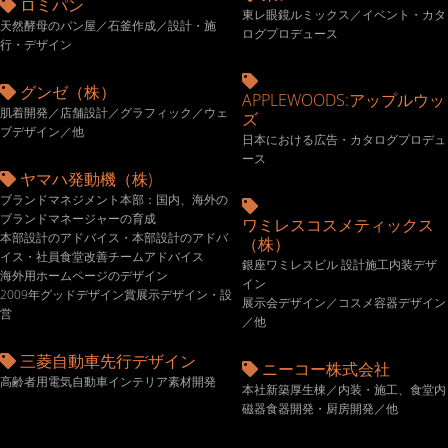
ロミパン
東レ眼鏡ルミックス／イベント・カタ
天然酵母のパン屋／石釜作成／設計・施
ログプロデュース
行・デザイン
グンゼ（株）
APPLEWOODS:アップルウッ
肌着開発／店舗設計／グラフィック／ウェ
ズ
ブデザイン／他
日本における広告・カタログプロデュ
ース
ヤマハ発動機（株)
ブランドマネジメント本部：国内、海外の
ブランドマネージャーの育成
ワミレスコスメティックス
本部設計のアドバイス・本部設計のアドバ
（株）
イス・社員食堂改善チームアドバイス
銀座ワミレスビル 設計施工内装デザ
海外用ホームページのデザイン
イン
2009年グッドデザイン賞展示デザイン・設
展示会デザイン／コスメ容器デザイン
営
／他
三菱自動車先行デザイン
ニーコー株式会社
高齢者用電気自動車インテリア素材開発
本社新築厚生棟／内装・施工、食堂内
磁器食器開発・厨房開発／他